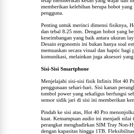
tetap memberikan kesan yang wajar dan me
memberikan kelebihan berupa bobot yang 
pengguna.
Penting untuk merinci dimensi fisiknya, H
dan tebal 8.25 mm. Dengan bobot yang be
keseimbangan yang baik antara ukuran la
Desain ergonomis ini bukan hanya soal es
memuaskan secara visual dan haptic bagi p
komunikasi, melainkan juga aksesori yang
Sisi-Sisi Smartphone
Menjelajahi sisi-sisi fisik Infinix Hot 40
penggunaan sehari-hari. Sisi kanan per
tombol power yang sekaligus berfungsi seb
sensor sidik jari di sisi ini memberikan
Pindah ke sisi atas, Hot 40 Pro menonjolk
kuat. Kemampuan audio ini menjadi nilai 
perangkat menghadirkan SIM Tray Non-H
dengan kapasitas hingga 1TB. Fleksibilit