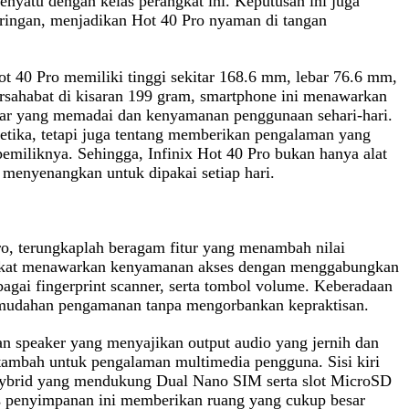
nyatu dengan kelas perangkat ini. Keputusan ini juga
ringan, menjadikan Hot 40 Pro nyaman di tangan
ot 40 Pro memiliki tinggi sekitar 168.6 mm, lebar 76.6 mm,
rsahabat di kisaran 199 gram, smartphone ini menawarkan
yar yang memadai dan kenyamanan penggunaan sehari-hari.
tetika, tetapi juga tentang memberikan pengalaman yang
emiliknya. Sehingga, Infinix Hot 40 Pro bukan hanya alat
 menyenangkan untuk dipakai setiap hari.
 Pro, terungkaplah beragam fitur yang menambah nilai
angkat menawarkan kenyamanan akses dengan menggabungkan
agai fingerprint scanner, serta tombol volume. Keberadaan
 kemudahan pengamanan tanpa mengorbankan kepraktisan.
an speaker yang menyajikan output audio yang jernih dan
tambah untuk pengalaman multimedia pengguna. Sisi kiri
ybrid yang mendukung Dual Nano SIM serta slot MicroSD
as penyimpanan ini memberikan ruang yang cukup besar