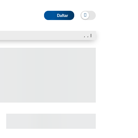
Daftar
,
,
|